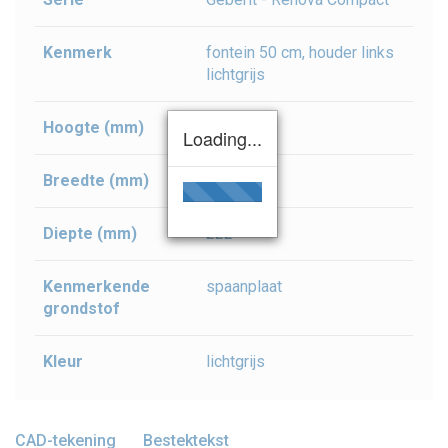
Kenmerk
fontein 50 cm, houder links
lichtgrijs
Hoogte (mm)
604
Loading...
Breedte (mm)
448
Diepte (mm)
222
Kenmerkende
spaanplaat
grondstof
Kleur
lichtgrijs
CAD-tekening
Bestektekst