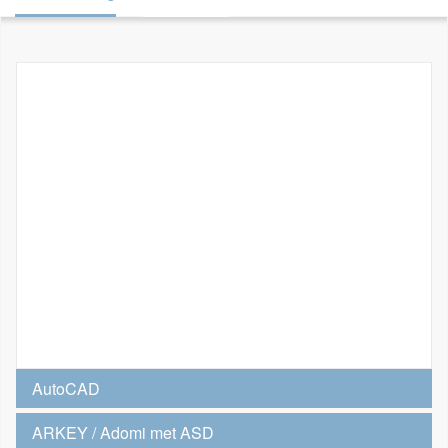
AutoCAD
ARKEY / Adomi met ASD