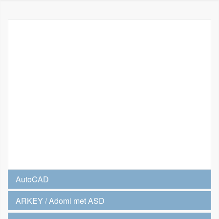
AutoCAD
ARKEY / Adomi met ASD