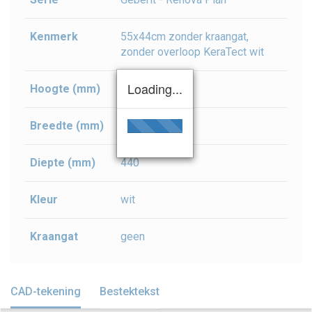
Kenmerk
55x44cm zonder kraangat,
zonder overloop KeraTect wit
Loading...
Hoogte (mm)
180
Breedte (mm)
550
Diepte (mm)
440
Kleur
wit
Kraangat
geen
CAD-tekening
Bestektekst