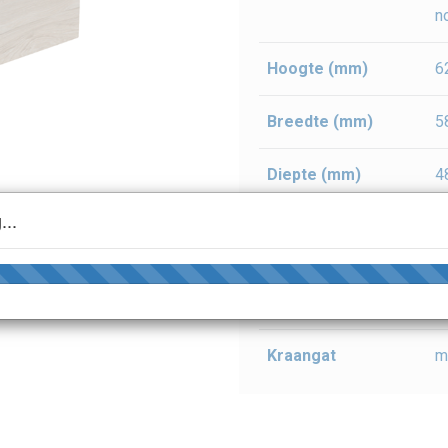
n
Hoogte (mm)
6
Breedte (mm)
5
Diepte (mm)
4
...
Kenmerkende
s
grondstof
Kleur
l
Kraangat
m