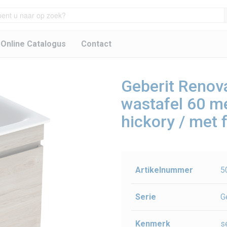
 Online Catalogus
Contact
Geberit Renova
wastafel 60 me
hickory / met 
Artikelnummer
5
Serie
G
Kenmerk
s