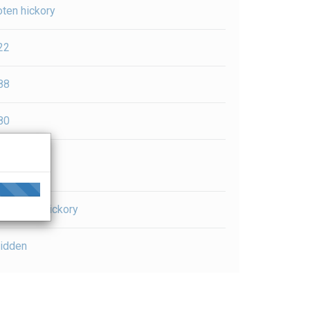
oten hickory
22
88
80
paanplaat
icht noten hickory
idden