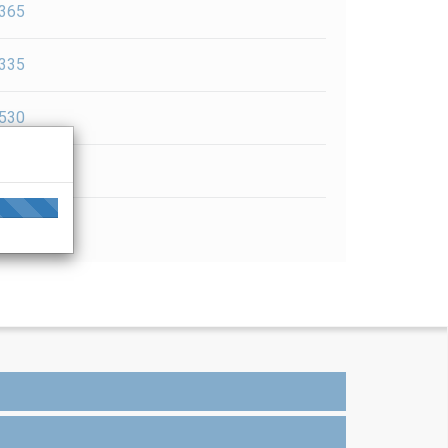
365
335
530
wit
pk