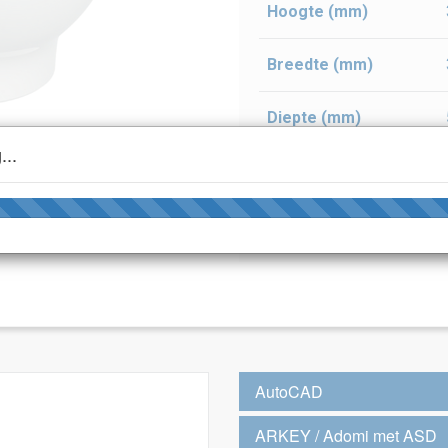
Hoogte (mm)
Breedte (mm)
Diepte (mm)
...
Kleur
Aansluiting
AutoCAD
ARKEY / Adomi met ASD