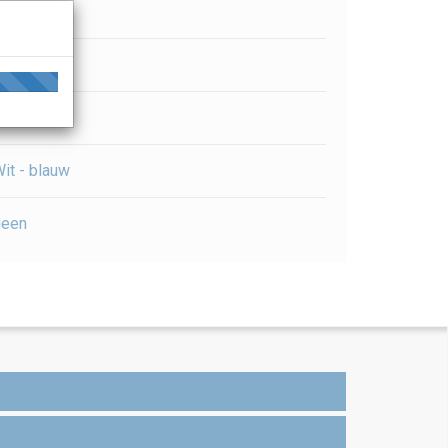
300
900
390
it - blauw
geen