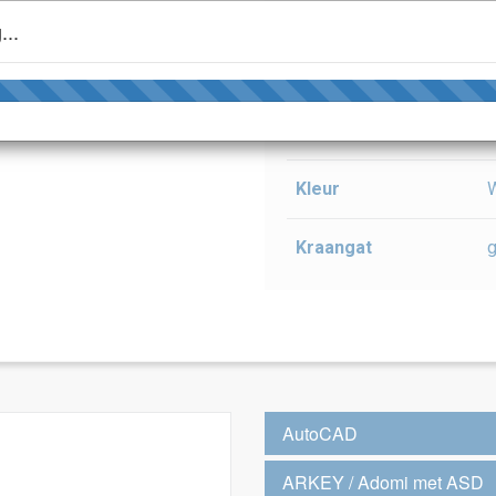
Hoogte (mm)
...
Breedte (mm)
Diepte (mm)
Kleur
W
Kraangat
AutoCAD
ARKEY / Adomi met ASD