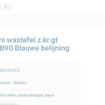
i wastafel z.kr.gt
 B90 Blauwe belijning
02.973.SX.2
eberit - Bambini
0cm links zonder kraangat, blauw