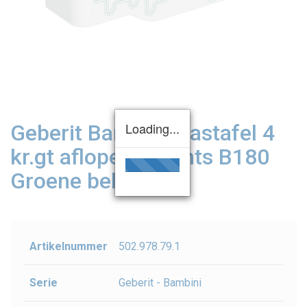
Loading...
Geberit Bambini wastafel 4
kr.gt aflopend rechts B180
Groene belijning
Artikelnummer
502.978.79.1
Serie
Geberit - Bambini