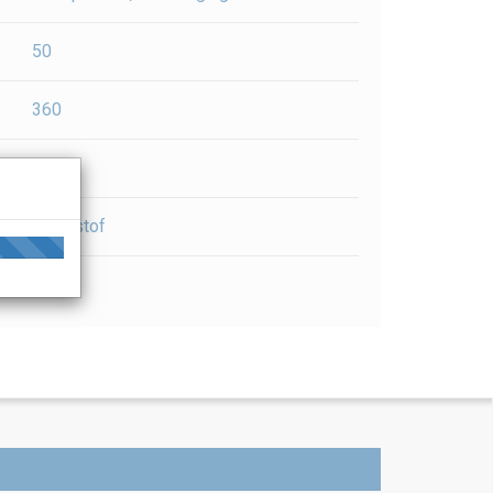
50
360
440
f
kunststof
Wit