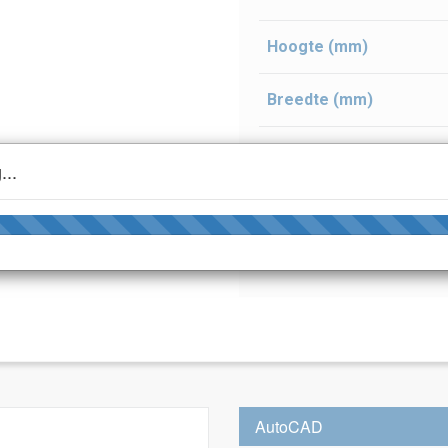
Hoogte (mm)
Breedte (mm)
Diepte (mm)
...
Kenmerkende grondsto
Kleur
AutoCAD