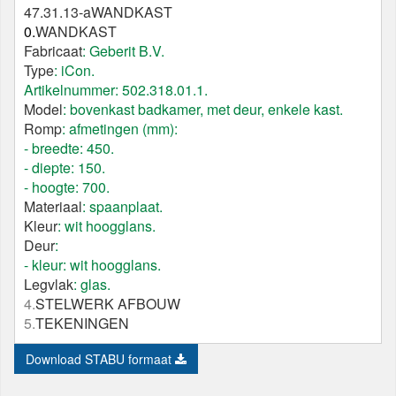
47.31.13-a
WANDKAST
0.
WANDKAST
Fabricaat
: Geberit B.V.
Type
: iCon.
Artikelnummer: 502.318.01.1.
Model
: bovenkast badkamer, met deur, enkele kast.
Romp
: afmetingen (mm):
- breedte: 450.
- diepte: 150.
- hoogte: 700.
Materiaal
: spaanplaat.
Kleur
: wit hoogglans.
Deur
:
- kleur: wit hoogglans.
Legvlak
: glas.
4.
STELWERK AFBOUW
5.
TEKENINGEN
Download STABU formaat