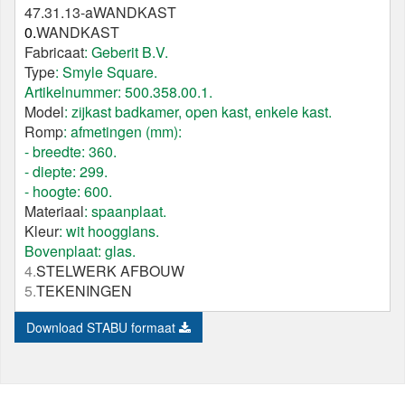
47.31.13-a
WANDKAST
0.
WANDKAST
Fabricaat
: Geberit B.V.
Type
: Smyle Square.
Artikelnummer: 500.358.00.1.
Model
: zijkast badkamer, open kast, enkele kast.
Romp
: afmetingen (mm):
- breedte: 360.
- diepte: 299.
- hoogte: 600.
Materiaal
: spaanplaat.
Kleur
: wit hoogglans.
Bovenplaat: glas.
4.
STELWERK AFBOUW
5.
TEKENINGEN
Download STABU formaat