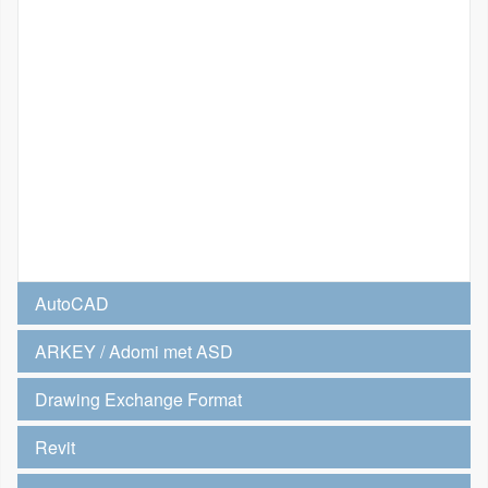
AutoCAD
ARKEY / Adomi met ASD
Drawing Exchange Format
Revit