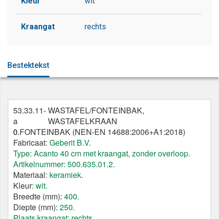
Kleur
wit
Kraangat
rechts
Bestektekst
53.33.11-
WASTAFEL/FONTEINBAK,
a
WASTAFELKRAAN
0.
FONTEINBAK (NEN-EN 14688:2006+A1:2018)
Fabricaat
: Geberit B.V.
Type: Acanto 40 cm met kraangat, zonder overloop.
Artikelnummer: 500.635.01.2.
Materiaal
: keramiek.
Kleur
: wit.
Breedte (mm):
400.
Diepte (mm):
250.
Plaats kraangat: rechts.