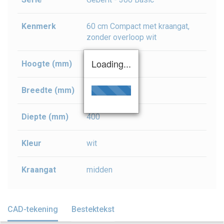
Kenmerk
60 cm Compact met kraangat,
zonder overloop wit
Loading...
Hoogte (mm)
180
Breedte (mm)
600
Diepte (mm)
400
Kleur
wit
Kraangat
midden
CAD-tekening
Bestektekst