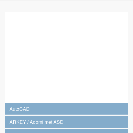
AutoCAD
ARKEY / Adomi met ASD